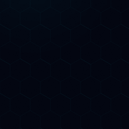
Più popolare
Growth
Per chi vuole risultati concreti in 90 giorni
Tutto del piano Starter
Ottimizzazione SEO tecnica on-page
completa
3 contenuti AI-ottimizzati al mese
Monitoraggio citazioni AI mensile
Structured data Schema.org avanzato
Inizia la crescita
Pro
Per chi vuole la copertura totale SEO AI & GEO