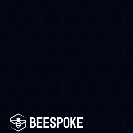
mostreremo esattamente come posizionarti
su Google E sui motori AI e quante
opportunità stai perdendo oggi.
Prenota una Call Gratuita