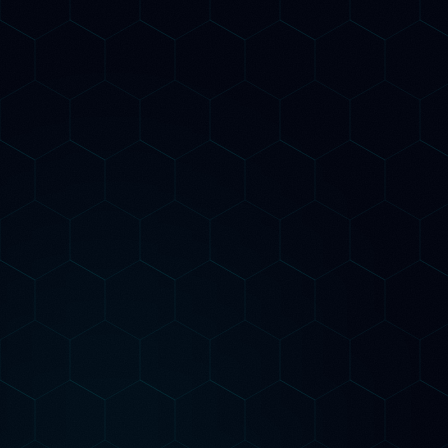
Perplexity e Claude. Report mensili con insight
actionable per migliorare progressivamente la tua
presenza nell'AI Search.
Piani di Consulenza
dal piano giusto per te
Inizia
Nessun contratto annuale. Puoi iniziare in piccolo,
valutare i risultati e scalare quando sei pronto.