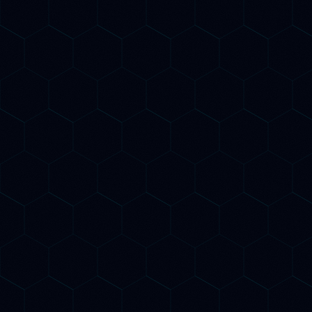
Esperti di SEO tradizionale E AI
Search
Ottimizzazione Google + ChatGPT
+ Gemini + Claude
Report mensile con monitoraggio
AI citation