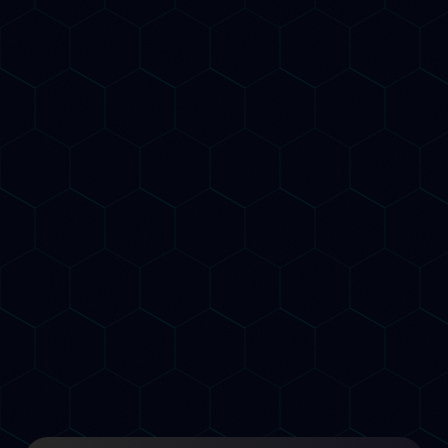
Nessun contratto a lungo termine
Risultati garantiti o rimborso
FAQ
Frequenti
Domande