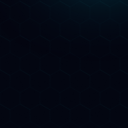
La differenza
scegliere BeeSpoke
Perché
Le altre agenzie
Solo SEO tradizionale su Google
Non conoscono GEO e AIO
Report mensili senza insights AI
Contratti annuali obbligatori
Nessun monitoraggio delle citazioni
AI