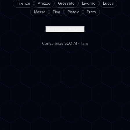
Firenze
Arezzo
Grosseto
Livorno
Lucca
Massa
Pisa
Pistoia
Prato
Altre regioni d'Italia
Consulenza SEO AI - Italia
Inizia subito
Porta la tua azienda
nell'era AI
Prenota una call gratuita di 30 minuti. Ti