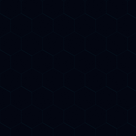
AI Keyword Research
Identifichiamo le parole chiave più profittevoli con
analisi AI predittiva. Scopriamo le query che i tuoi
potenziali clienti fanno su Google e sui motori AI
prima ancora che i trend esplodano.
AI Content Optimization
Contenuti ottimizzati per Google E per i motori AI
generativi. Scriviamo e ottimizziamo testi che
Google indicizza in prima pagina e che ChatGPT,
Gemini e Claude citano come fonte autorevole
nelle loro risposte.