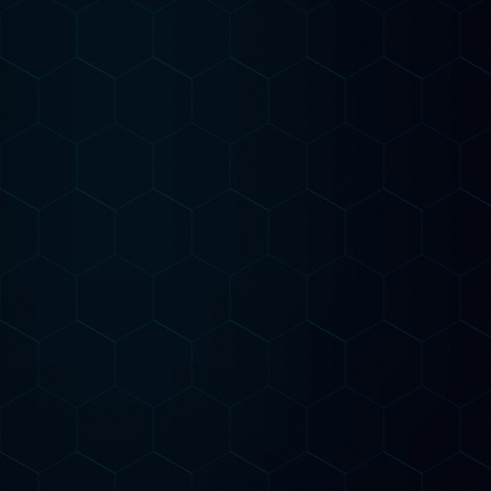
Starter
Per chi vuole capire dove si trova e cosa fare
Audit SEO AI completo del sito
Analisi keyword AI per il tuo settore
Verifica presenza su ChatGPT, Gemini e
Claude
Road map strategica personalizzata
1 pagina ottimizzata per GEO
Inizia da qui