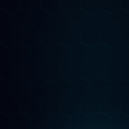
Come Lavoriamo
Il nostro metodo è
Misurabile
Audit AI-Powered
Analizziamo il tuo sito con strumenti AI
avanzati per identificare ogni opportunità di
posizionamento su Google e nei motori AI
generativi.