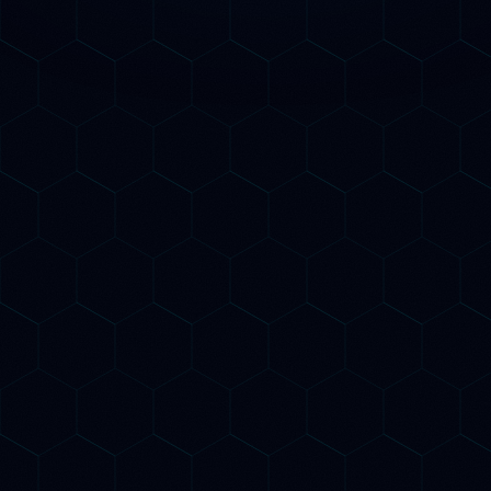
Consulenza SEO AI per le
aziende di Siena
Siena, città del Palio patrimonio UNESCO
con un turismo internazionale di livello, il
Chianti Classico e le grandi banche
storiche, è un mercato dove il SEO AI
amplifica un brand territoriale già
potentissimo. Le imprese senesi che si
posizionano su ChatGPT, Gemini e Claude
catturano turisti high-end da tutto il mondo
che cercano l'autentica Toscana
medievale.