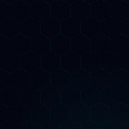
Tutto del piano Growth
Link building authority per GEO
Dashboard real-time visibilità AI
Call strategica mensile + report dettagliato
Competitor AI tracking continuo
Diventa Pro