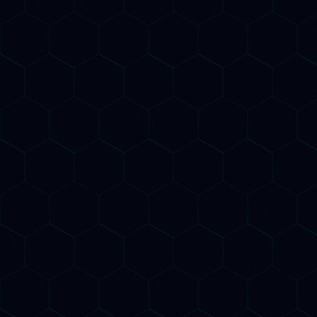
GEO / AIO Optimization
Ti rendiamo visibile nelle risposte di ChatGPT,
Gemini, Perplexity e Claude. Ottimizziamo
autorevolezza, citabilità e struttura dei contenuti
per il Generative Engine Optimization e l'AI
Overview di Google.
Structured Data per AI
Implementiamo dati strutturati Schema.org
avanzati per aiutare i crawler AI a comprendere la
tua azienda, i tuoi prodotti e servizi. Il markup
corretto è fondamentale per comparire nelle AI