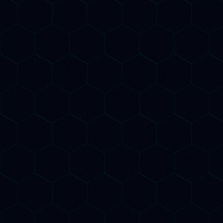
Overview di Google e nelle risposte dei LLM.
Competitor AI Analysis
Analizziamo come i tuoi concorrenti si
posizionano nella AI Search: quali query li portano
nelle risposte di ChatGPT, Gemini e Claude, quali
contenuti vengono citati dai LLM. Un vantaggio
competitivo che ancora pochi agenzie offrono in
Italia.
Monitoraggio Citazioni AI
Monitoriamo quanto spesso e in che modo la tua
azienda viene citata da ChatGPT, Gemini,