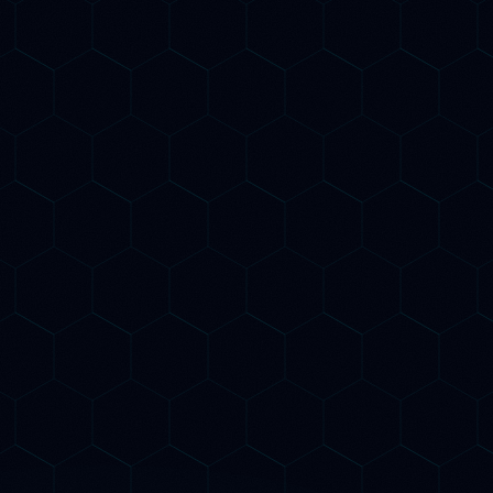
ltati e
o
 chi vuole la copertura totale SEO AI &
O
Tutto del piano Growth
Link building authority per GEO
Dashboard real-time visibilità AI
Call strategica mensile + report
dettagliato
Competitor AI tracking continuo