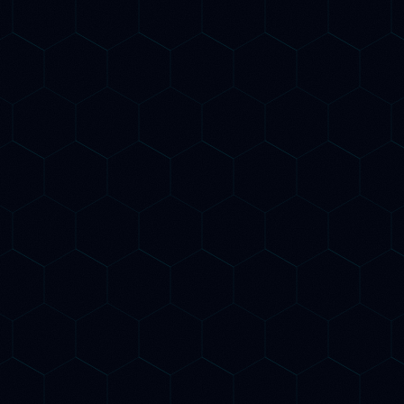
tati dai motori
nata.
 Engine
ottimizziamo il tuo sito
oste generate da