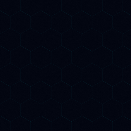
Il SEO del fut
AI g
SEO Potenziato da
Usiamo strumenti di intell
avanzati per fare SEO i
efficace: analisi delle ke