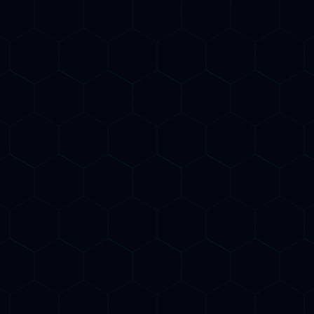
EO / AIO Optimization
 rendiamo visibile nelle risposte di
hatGPT, Gemini, Perplexity e Claude.
ttimizziamo autorevolezza, citabilità e
truttura dei contenuti per il Generative
ngine Optimization e l'AI Overview di
oogle.
onitoraggio Citazioni AI
onitoriamo quanto spesso e in che
odo la tua azienda viene citata da
hatGPT, Gemini, Perplexity e Claude.