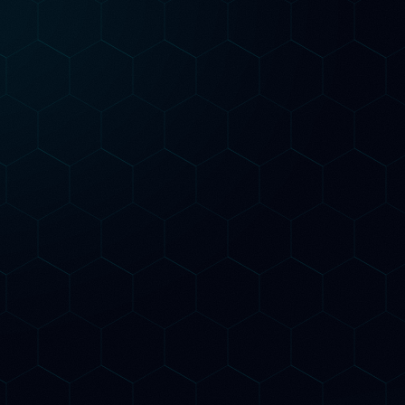
 contratto annuale. Puoi iniziare in piccolo, valutare i risu
scalare quando sei pronto.
Pr
Più popolare
Growth
Per
GE
Per chi vuole risultati concreti in 90 giorni
Tutto del piano Starter
re
Ottimizzazione SEO tecnica on-
page completa
3 contenuti AI-ottimizzati al mese
ta
Monitoraggio citazioni AI mensile
Structured data Schema.org
avanzato