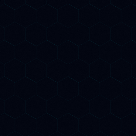
eport mensili con insight actionable
er migliorare progressivamente la tua
resenza nell'AI Search.
e