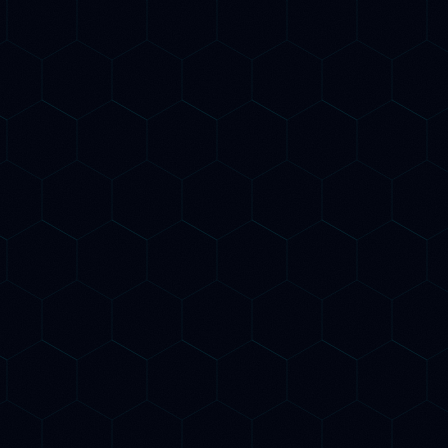
AI Content Optimization
G
Contenuti ottimizzati per Google E per i
Ti
motori AI generativi. Scriviamo e
C
li
ottimizziamo testi che Google indicizza
O
I
in prima pagina e che ChatGPT, Gemini
s
e Claude citano come fonte autorevole
E
nelle loro risposte.
G
Competitor AI Analysis
M
Analizziamo come i tuoi concorrenti si
M
posizionano nella AI Search: quali
m
query li portano nelle risposte di
C