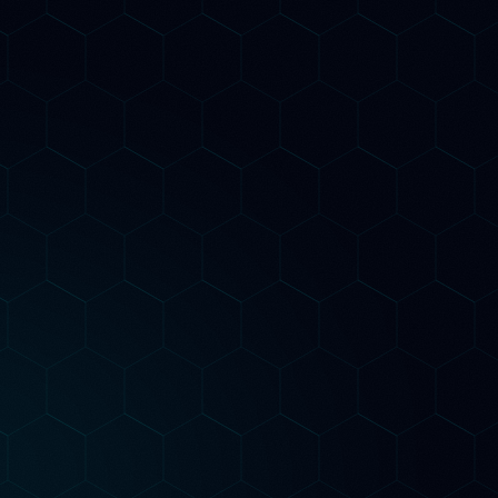
ChatGPT, Gemini e Claude, quali
R
contenuti vengono citati dai LLM. Un
p
e
vantaggio competitivo che ancora
p
pochi agenzie offrono in Italia.
Piani di Consulenza
dal piano giusto per t
Inizia