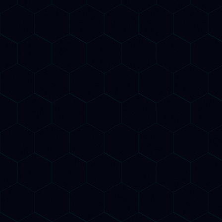
ottimizzazione dei conten
tecnico automatizzato e
delle posizioni su Googl