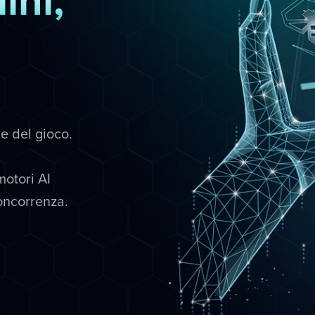
le del gioco.
motori AI
concorrenza.