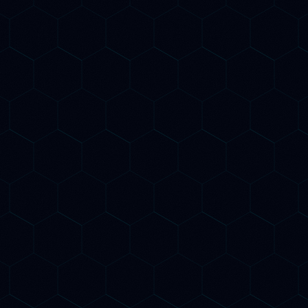
ity e Claude. Struttura
i contenuti e citabilità
i AI ti raccomandino ai
e