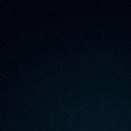
azienda, i tuoi prodotti e servizi. Il
markup corretto è fondamentale per
comparire nelle AI Overview di Googl
e nelle risposte dei LLM.