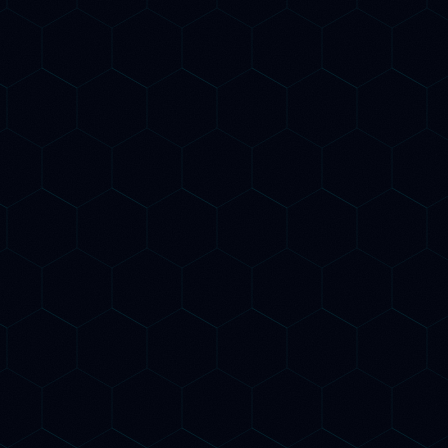
uti AI-assisted, audit
ChatGPT, Gemini, Perplex
 monitoraggio continuo
dei dati, autorevolezza de
e.
AI per far sì che i motor
tuoi potenziali clienti.
Servizi
Come ti aiutiamo a
Crescer