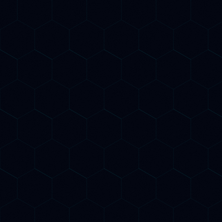
AI Keyword Research
Identifichiamo le parole chiave più
profittevoli con analisi AI predittiva.
Scopriamo le query che i tuoi potenzia
clienti fanno su Google e sui motori A
prima ancora che i trend esplodano.
Structured Data per AI
Implementiamo dati strutturati
Schema.org avanzati per aiutare i
crawler AI a comprendere la tua