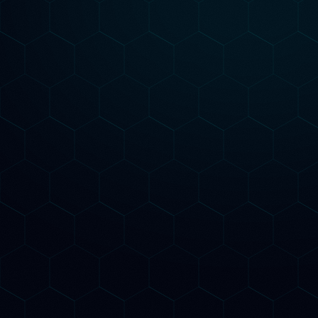
Nessun
Starter
Per chi vuole capire dove si trova e cosa
fare
Audit SEO AI completo del sito
Analisi keyword AI per il tuo setto
Verifica presenza su ChatGPT,
Gemini e Claude
Road map strategica personalizza
1 pagina ottimizzata per GEO