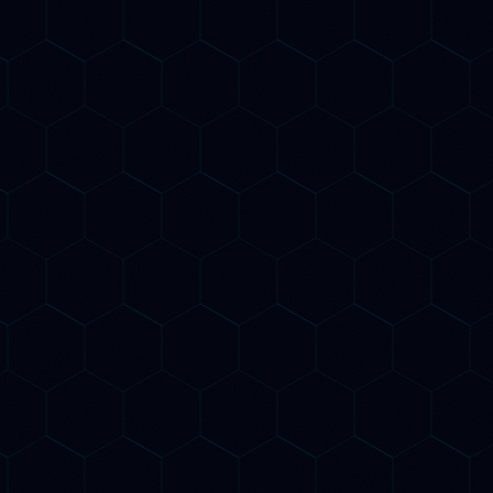
Il nuovo SEO
Due strategie,
un obiettivo
uro ha due dimensioni: essere trovati su Google E essere ci
enerativi. BeeSpoke le integra in un'unica strategia coordi
ll'AI
GEO - Generative
Optimization
igenza artificiale
n modo più rapido ed
Il nuovo SEO dell'era AI: 
yword predittiva,
per comparire nelle risp