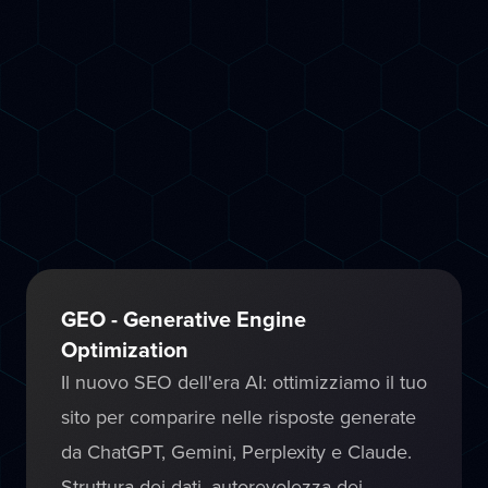
Usiamo strumenti di intelligenza artificiale
avanzati per fare SEO in modo più rapido
ed efficace: analisi delle keyword
predittiva, ottimizzazione dei contenuti AI-
assisted, audit tecnico automatizzato e
monitoraggio continuo delle posizioni su
Google.
GEO - Generative Engine
Optimization
Il nuovo SEO dell'era AI: ottimizziamo il tuo
sito per comparire nelle risposte generate
da ChatGPT, Gemini, Perplexity e Claude.
Struttura dei dati, autorevolezza dei