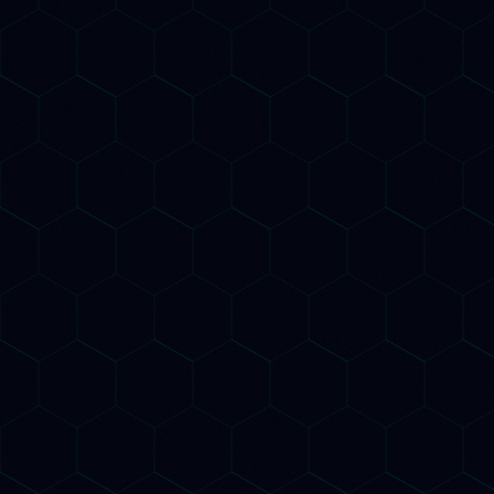
Il nuovo SEO
Due strategie,
un obiettivo
Il SEO del futuro ha due dimensioni: essere trovati
su Google E essere citati dai motori AI generativi.
BeeSpoke le integra in un'unica strategia
coordinata.
SEO Potenziato dall'AI