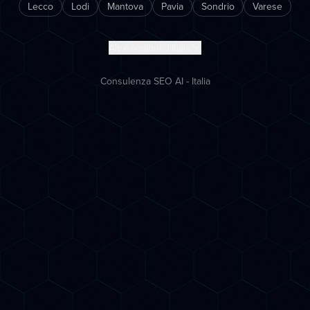
Lecco
Lodi
Mantova
Pavia
Sondrio
Varese
Altre regioni d'Italia
Consulenza SEO AI - Italia
Inizia subito
Porta la tua azienda
nell'era AI
Prenota una call gratuita di 30 minuti. Ti
mostreremo esattamente come posizionarti