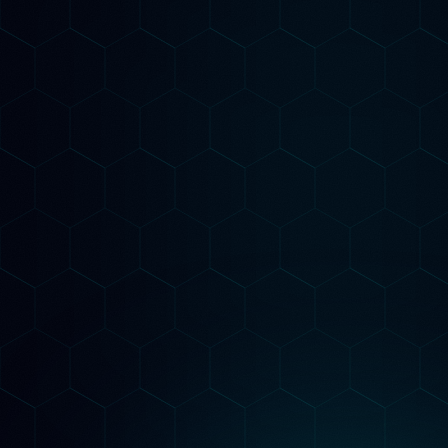
Il nostro metodo è
Misurabile
Audit AI-Powered
Analizziamo il tuo sito con strumenti AI
avanzati per identificare ogni opportunità di
posizionamento su Google e nei motori AI
generativi.