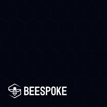
su Google E sui motori AI e quante
opportunità stai perdendo oggi.
Prenota una Call Gratuita