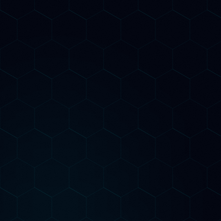
Perplexity e Claude. Report mensili con insight
actionable per migliorare progressivamente la tua
presenza nell'AI Search.
Piani di Consulenza
dal piano giusto per te
Inizia
Nessun contratto annuale. Puoi iniziare in piccolo,
valutare i risultati e scalare quando sei pronto.