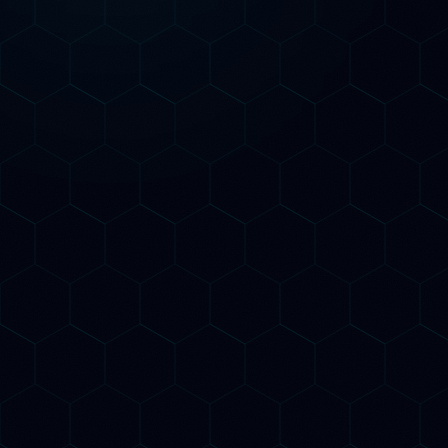
Più popolare
Growth
Per chi vuole risultati concreti in 90 giorni
Tutto del piano Starter
Ottimizzazione SEO tecnica on-page
completa
3 contenuti AI-ottimizzati al mese
Monitoraggio citazioni AI mensile
Structured data Schema.org avanzato
Inizia la crescita
Pro
Per chi vuole la copertura totale SEO AI & GEO