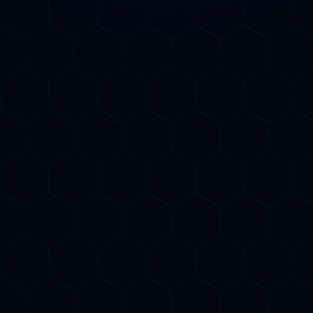
Consulenza SEO AI per le
aziende di Matera
Matera, Patrimonio dell'Umanità UNESCO
e Capitale Europea della Cultura 2019, è
una delle destinazioni più cercate d'Italia
online: i turisti internazionali usano
ChatGPT, Gemini e Claude per pianificare
ogni dettaglio della loro visita. Le imprese
materane che si posizionano su ChatGPT,
Gemini e Claude catturano queste ricerche
di alto valore, trasformandole in
prenotazioni e clienti di qualità.