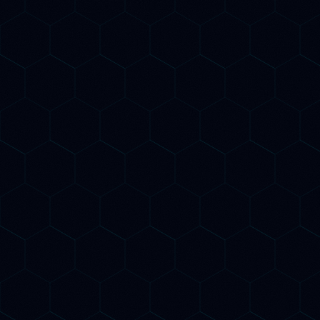
GEO / AIO Optimization
Ti rendiamo visibile nelle risposte di ChatGPT,
Gemini, Perplexity e Claude. Ottimizziamo
autorevolezza, citabilità e struttura dei contenuti
per il Generative Engine Optimization e l'AI
Overview di Google.
Structured Data per AI
Implementiamo dati strutturati Schema.org
avanzati per aiutare i crawler AI a comprendere la
tua azienda, i tuoi prodotti e servizi. Il markup
corretto è fondamentale per comparire nelle AI