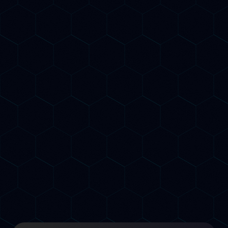
Nessun contratto a lungo termine
Risultati garantiti o rimborso
FAQ
Frequenti
Domande