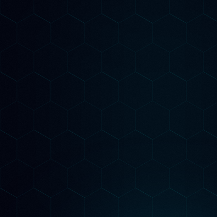
Come Lavoriamo
Il nostro metodo è
Misurabile
Audit AI-Powered
Analizziamo il tuo sito con strumenti AI
avanzati per identificare ogni opportunità di
posizionamento su Google e nei motori AI
generativi.