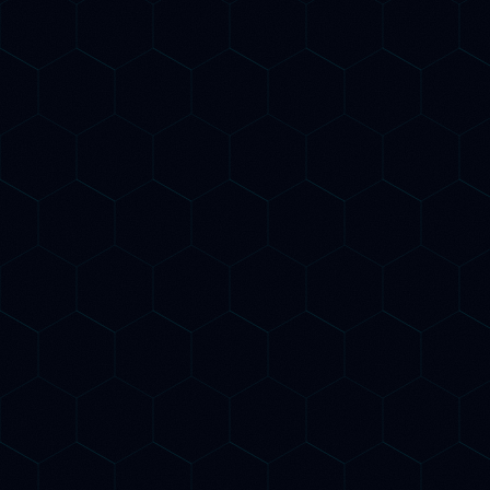
AI Keyword Research
Identifichiamo le parole chiave più profittevoli con
analisi AI predittiva. Scopriamo le query che i tuoi
potenziali clienti fanno su Google e sui motori AI
prima ancora che i trend esplodano.
AI Content Optimization
Contenuti ottimizzati per Google E per i motori AI
generativi. Scriviamo e ottimizziamo testi che
Google indicizza in prima pagina e che ChatGPT,
Gemini e Claude citano come fonte autorevole
nelle loro risposte.