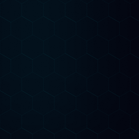
Starter
Per chi vuole capire dove si trova e cosa fare
Audit SEO AI completo del sito
Analisi keyword AI per il tuo settore
Verifica presenza su ChatGPT, Gemini e
Claude
Road map strategica personalizzata
1 pagina ottimizzata per GEO
Inizia da qui