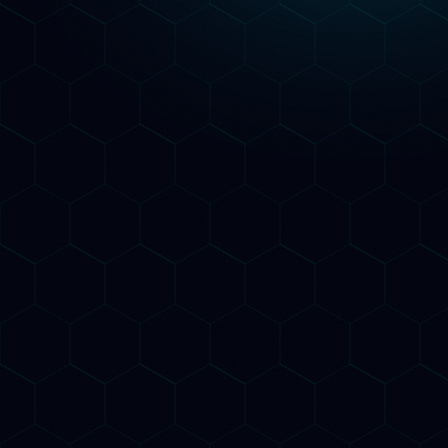
La differenza
scegliere BeeSpoke
Perché
Le altre agenzie
Solo SEO tradizionale su Google
Non conoscono GEO e AIO
Report mensili senza insights AI
Contratti annuali obbligatori
Nessun monitoraggio delle citazioni
AI