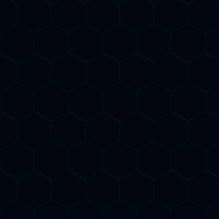
Overview di Google e nelle risposte dei LLM.
Competitor AI Analysis
Analizziamo come i tuoi concorrenti si
posizionano nella AI Search: quali query li portano
nelle risposte di ChatGPT, Gemini e Claude, quali
contenuti vengono citati dai LLM. Un vantaggio
competitivo che ancora pochi agenzie offrono in
Italia.
Monitoraggio Citazioni AI
Monitoriamo quanto spesso e in che modo la tua
azienda viene citata da ChatGPT, Gemini,