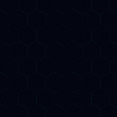
Esperti di SEO tradizionale E AI
Search
Ottimizzazione Google + ChatGPT
+ Gemini + Claude
Report mensile con monitoraggio
AI citation