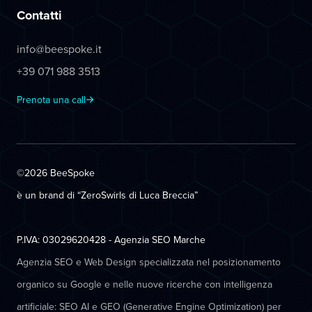
Contatti
info@beespoke.it
+39 071 988 3513
Prenota una call
©2026 BeeSpoke
è un brand di “ZeroSwirls di
Luca Breccia
”
P.IVA: 03029620428 - Agenzia SEO Marche
Agenzia SEO e Web Design specializzata nel posizionamento
organico su Google e nelle nuove ricerche con intelligenza
artificiale: SEO AI e GEO (Generative Engine Optimization) per