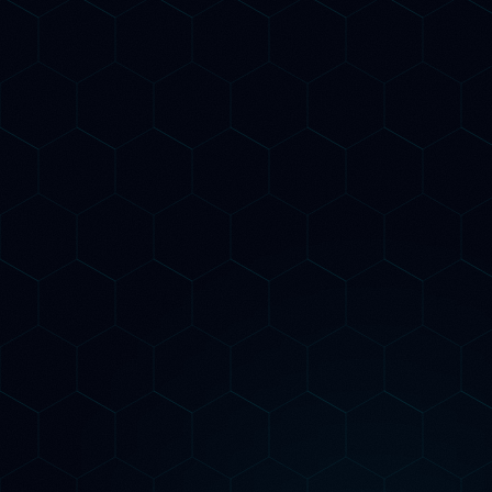
Tutto del piano Growth
Link building authority per GEO
Dashboard real-time visibilità AI
Call strategica mensile + report dettagliato
Competitor AI tracking continuo
Diventa Pro