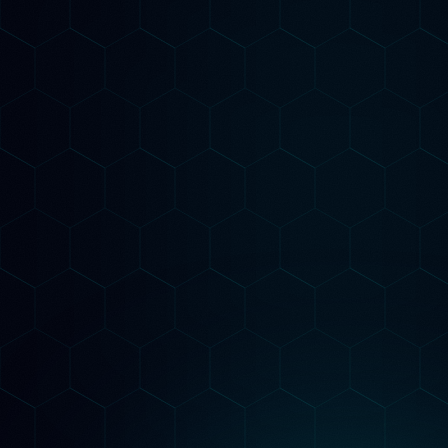
Il nostro metodo è
Misurabile
Audit AI-Powered
Analizziamo il tuo sito con strumenti AI
avanzati per identificare ogni opportunità di
posizionamento su Google e nei motori AI
generativi.