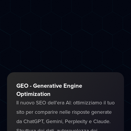
Usiamo strumenti di intelligenza artificiale
avanzati per fare SEO in modo più rapido
ed efficace: analisi delle keyword
predittiva, ottimizzazione dei contenuti AI-
assisted, audit tecnico automatizzato e
monitoraggio continuo delle posizioni su
Google.
GEO - Generative Engine
Optimization
Il nuovo SEO dell'era AI: ottimizziamo il tuo
sito per comparire nelle risposte generate
da ChatGPT, Gemini, Perplexity e Claude.
Struttura dei dati, autorevolezza dei