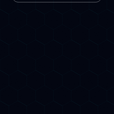
Esperti di SEO tradizionale E AI
Search
Ottimizzazione Google + ChatGPT
+ Gemini + Claude
Report mensile con monitoraggio
AI citation
Nessun contratto a lungo termine