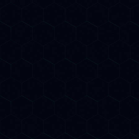
Il nuovo SEO
Due strategie,
un obiettivo
Il SEO del futuro ha due dimensioni: essere trovati
su Google E essere citati dai motori AI generativi.
BeeSpoke le integra in un'unica strategia
coordinata.
SEO Potenziato dall'AI