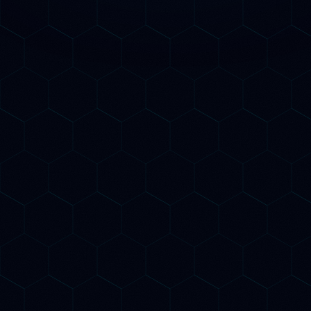
Consulenza SEO AI per le
aziende di L'Aquila
L'Aquila, capoluogo d'Abruzzo in fase di
rinascita dopo il sisma del 2009, con le
sue montagne del Gran Sasso e Majella,
gli sci e il turismo naturalistico, è un
mercato dove il SEO AI produce risultati
concreti. Le imprese aquilane che si
posizionano su ChatGPT, Gemini e Claude
intercettano turisti montani e visitatori
attratti dalla rinascita di questa città unica.