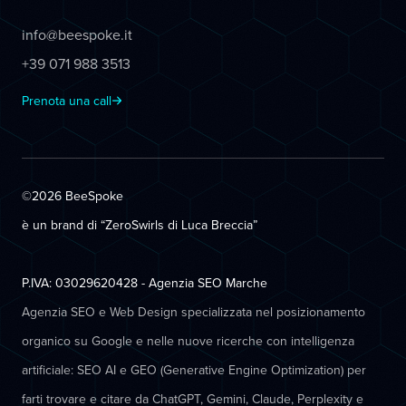
info@beespoke.it
+39 071 988 3513
Prenota una call
©2026 BeeSpoke
è un brand di “ZeroSwirls di
Luca Breccia
”
P.IVA: 03029620428 - Agenzia SEO Marche
Agenzia SEO e Web Design specializzata nel posizionamento
organico su Google e nelle nuove ricerche con intelligenza
artificiale: SEO AI e GEO (Generative Engine Optimization) per
farti trovare e citare da ChatGPT, Gemini, Claude, Perplexity e