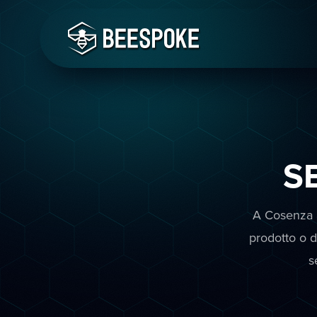
S
A Cosenza a
prodotto o d
s