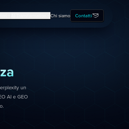
tori
AI Transformation
Chi siamo
Contatti
za
erplexity un
 SEO AI e GEO
o.