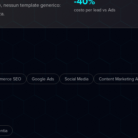
-40%
e, nessun template generico:
costo per lead vs Ads
za.
merce SEO
Google Ads
Social Media
Content Marketing A
ntia