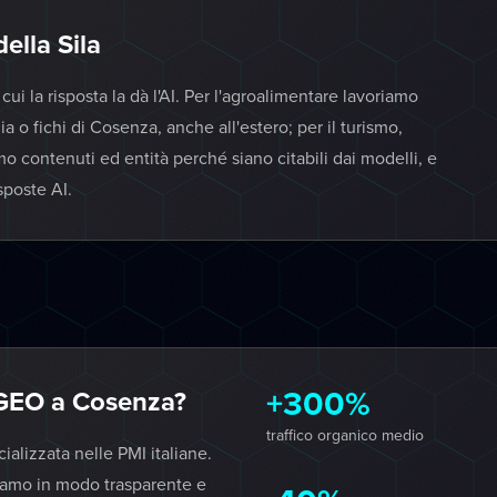
della Sila
i la risposta la dà l'AI. Per l'agroalimentare lavoriamo
a o fichi di Cosenza, anche all'estero; per il turismo,
mo contenuti ed entità perché siano citabili dai modelli, e
sposte AI.
+300%
GEO a Cosenza?
traffico organico medio
lizzata nelle PMI italiane.
iamo in modo trasparente e