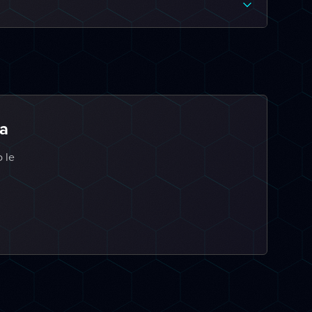
za
o le