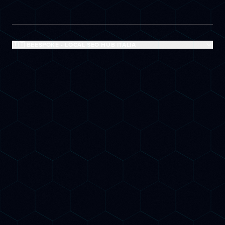
🇮🇹 BEESPOKE - LOCAL SEO HUB ITALIA