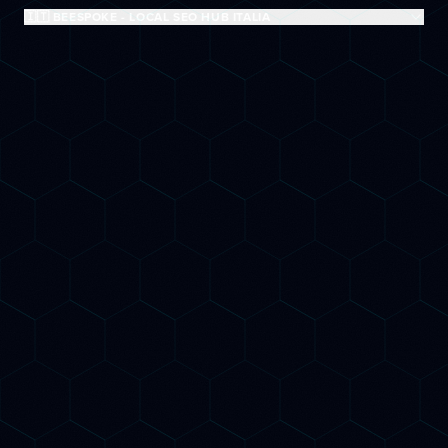
🇮🇹 BEESPOKE - LOCAL SEO HUB ITALIA