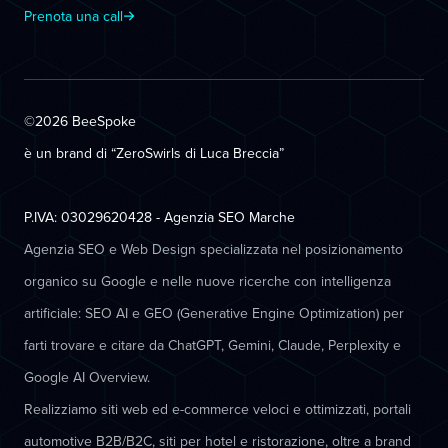
Prenota una call
©2026 BeeSpoke
è un brand di “ZeroSwirls di
Luca Breccia
”
P.IVA: 03029620428 - Agenzia SEO Marche
Agenzia SEO e Web Design specializzata nel posizionamento
organico su Google e nelle nuove ricerche con intelligenza
artificiale: SEO AI e GEO (Generative Engine Optimization) per
farti trovare e citare da ChatGPT, Gemini, Claude, Perplexity e
Google AI Overview.
Realizziamo siti web ed e-commerce veloci e ottimizzati, portali
automotive B2B/B2C, siti per hotel e ristorazione, oltre a brand