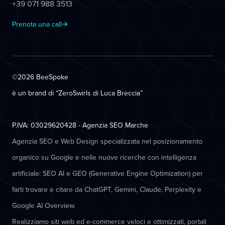
+39 071 988 3513
Prenota una call
©2026 BeeSpoke
è un brand di “ZeroSwirls di
Luca Breccia
”
P.IVA: 03029620428 - Agenzia SEO Marche
Agenzia SEO e Web Design specializzata nel posizionamento
organico su Google e nelle nuove ricerche con intelligenza
artificiale: SEO AI e GEO (Generative Engine Optimization) per
farti trovare e citare da ChatGPT, Gemini, Claude, Perplexity e
Google AI Overview.
Realizziamo siti web ed e-commerce veloci e ottimizzati, portali