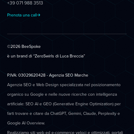
+39 071 988 3513
Prenota una call
©2026 BeeSpoke
è un brand di “ZeroSwirls di
Luca Breccia
”
P.IVA: 03029620428 - Agenzia SEO Marche
Agenzia SEO e Web Design specializzata nel posizionamento
organico su Google e nelle nuove ricerche con intelligenza
artificiale: SEO AI e GEO (Generative Engine Optimization) per
farti trovare e citare da ChatGPT, Gemini, Claude, Perplexity e
Google AI Overview.
Realizziamo siti web ed e-commerce veloci e ottimizzati, portali