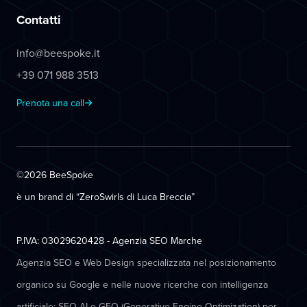
Contatti
info@beespoke.it
+39 071 988 3513
Prenota una call
©2026 BeeSpoke
è un brand di “ZeroSwirls di
Luca Breccia
”
P.IVA: 03029620428 - Agenzia SEO Marche
Agenzia SEO e Web Design specializzata nel posizionamento
organico su Google e nelle nuove ricerche con intelligenza
artificiale: SEO AI e GEO (Generative Engine Optimization) per