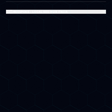
🇮🇹 BEESPOKE - LOCAL SEO HUB ITALIA