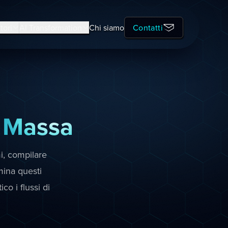
tori
AI Transformation
Chi siamo
Contatti
a
Massa
i, compilare
ina questi
co i flussi di