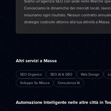
Siamo un'agenzia SEO con sede nelle Marche specia
Conosciamo le dinamiche dei mercati locali, lavor
misuriamo ogni risultato. Nessun contratto annual
strategie costruite attorno alla tua attività a Massa.
Altri servizi a Massa
SEO Organico
SEO AI & GEO
Web Design
L
Sviluppo Su Misura
Consulenza IA
Automazione Intelligente nelle altre città in To