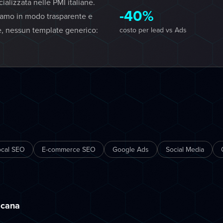
lizzata nelle PMI italiane.
-40%
iamo in modo trasparente e
e, nessun template generico:
costo per lead vs Ads
ocal SEO
E-commerce SEO
Google Ads
Social Media
scana