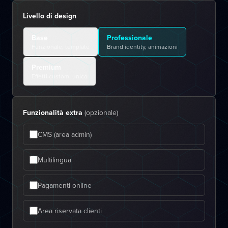
Livello di design
Base
Professionale
Funzionale, template
Brand identity, animazioni
Premium
Effetti custom, unico
Funzionalità extra
(opzionale)
CMS (area admin)
Multilingua
Pagamenti online
Area riservata clienti