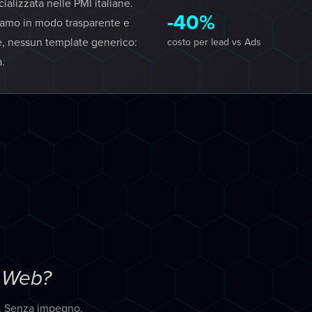
lizzata nelle PMI italiane.
-40%
iamo in modo trasparente e
e, nessun template generico:
costo per lead vs Ads
a.
 Web?
a. Senza impegno.