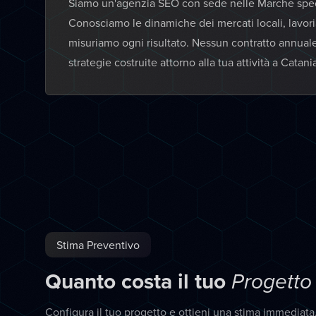
Siamo un'agenzia SEO con sede nelle Marche specia
Conosciamo le dinamiche dei mercati locali, lavor
misuriamo ogni risultato. Nessun contratto annual
strategie costruite attorno alla tua attività a Catani
Stima Preventivo
Quanto costa il tuo
Progetto
Configura il tuo progetto e ottieni una stima immediat