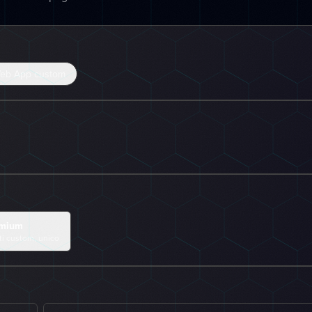
eb App custom
mium
tti custom, unico