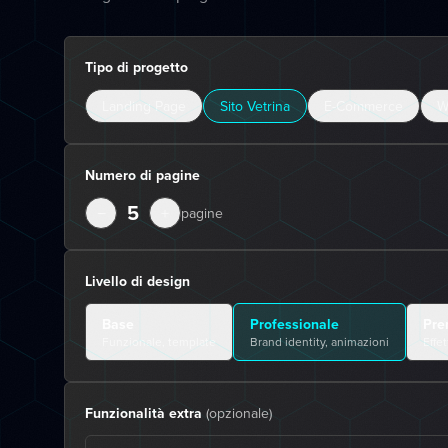
Tipo di progetto
Landing Page
Sito Vetrina
E-Commerce
W
Numero di pagine
5
−
+
pagine
Livello di design
Base
Professionale
Pre
Funzionale, template
Brand identity, animazioni
Effe
Funzionalità extra
(opzionale)