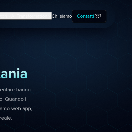
tori
AI Transformation
Chi siamo
Contatti
ania
imentare hanno
o. Quando i
tiamo web app,
reale.