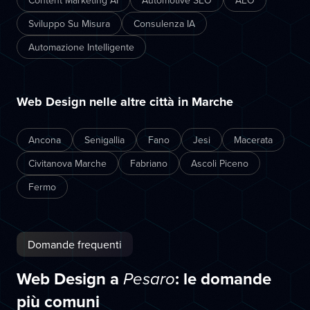
Content Marketing AI
Automotive SEO
AEO
Sviluppo Su Misura
Consulenza IA
Automazione Intelligente
Web Design nelle altre città in Marche
Ancona
Senigallia
Fano
Jesi
Macerata
Civitanova Marche
Fabriano
Ascoli Piceno
Fermo
Domande frequenti
Web Design a
: le domande
Pesaro
più comuni