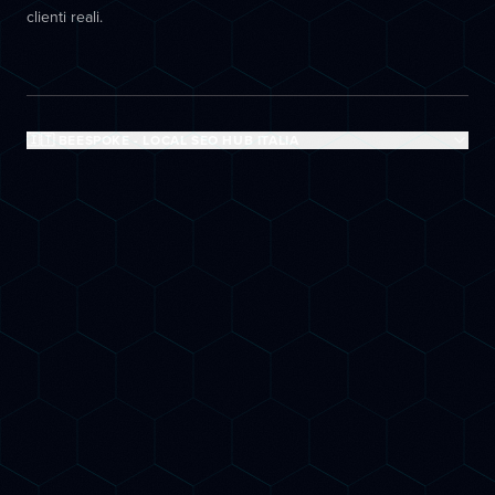
clienti reali.
🇮🇹 BEESPOKE - LOCAL SEO HUB ITALIA