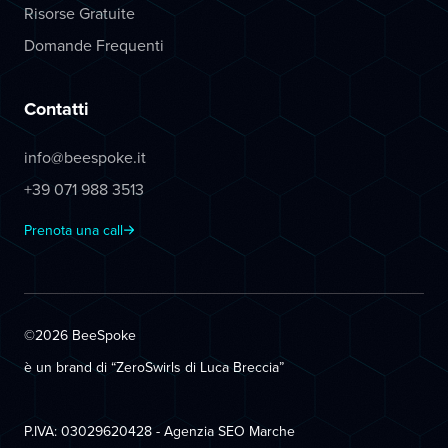
Risorse Gratuite
Domande Frequenti
Contatti
info@beespoke.it
+39 071 988 3513
Prenota una call
©2026 BeeSpoke
è un brand di “ZeroSwirls di
Luca Breccia
”
P.IVA: 03029620428 - Agenzia SEO Marche