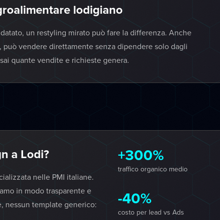
groalimentare lodigiano
datato, un restyling mirato può fare la differenza. Anche
to, può vendere direttamente senza dipendere solo dagli
 sai quante vendite e richieste genera.
+300%
n a Lodi?
traffico organico medio
lizzata nelle PMI italiane.
iamo in modo trasparente e
-40%
e, nessun template generico:
costo per lead vs Ads