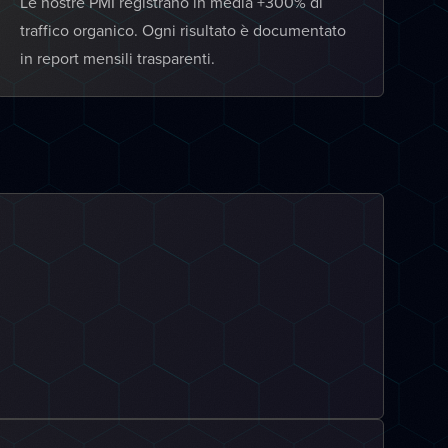
Le nostre PMI registrano in media +300% di
traffico organico. Ogni risultato è documentato
in report mensili trasparenti.