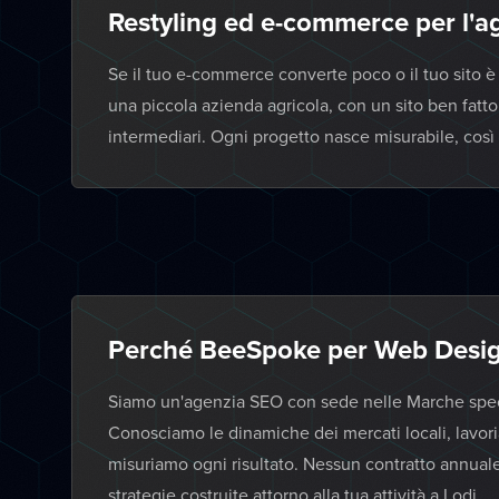
Restyling ed e-commerce per l'a
Se il tuo e-commerce converte poco o il tuo sito è 
una piccola azienda agricola, con un sito ben fat
intermediari. Ogni progetto nasce misurabile, così
Perché BeeSpoke per Web Desig
Siamo un'agenzia SEO con sede nelle Marche specia
Conosciamo le dinamiche dei mercati locali, lavor
misuriamo ogni risultato. Nessun contratto annual
strategie costruite attorno alla tua attività a Lodi.