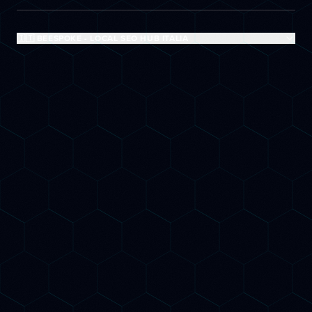
🇮🇹 BEESPOKE - LOCAL SEO HUB ITALIA