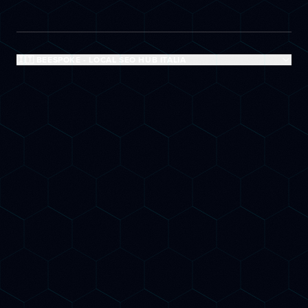
🇮🇹 BEESPOKE - LOCAL SEO HUB ITALIA