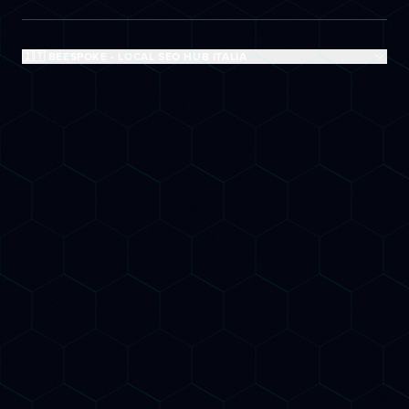
🇮🇹 BEESPOKE - LOCAL SEO HUB ITALIA