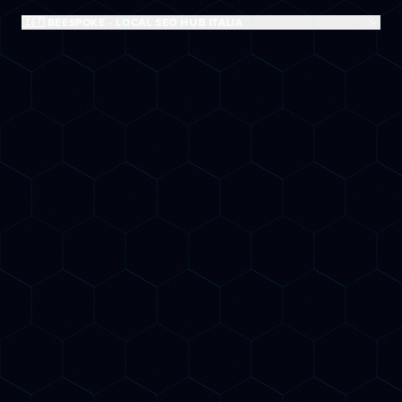
🇮🇹 BEESPOKE - LOCAL SEO HUB ITALIA