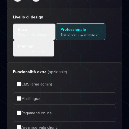
Livello di design
Base
Professionale
Funzionale, template
Brand identity, animazioni
Premium
Effetti custom, unico
Funzionalità extra
(opzionale)
CMS (area admin)
Multilingua
Pagamenti online
Area riservata clienti