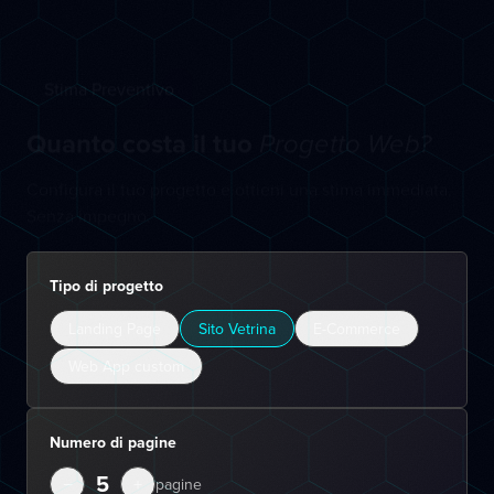
Stima Preventivo
Quanto costa il tuo
Progetto Web?
Configura il tuo progetto e ottieni una stima immediata.
Senza impegno.
Tipo di progetto
Landing Page
Sito Vetrina
E-Commerce
Web App custom
Numero di pagine
5
−
+
pagine