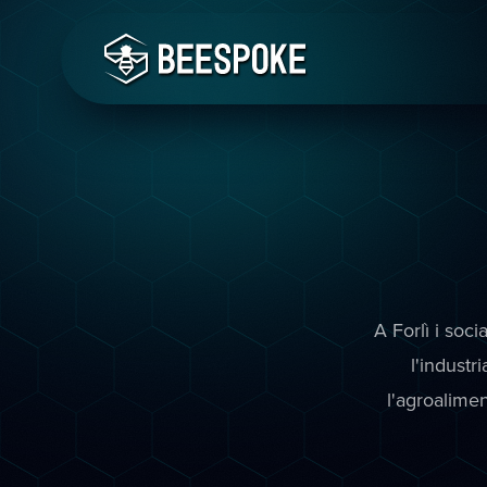
A Forlì i soc
l'industr
l'agroalime