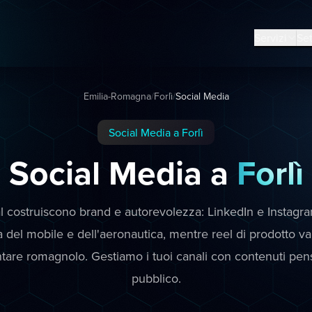
Servizi
Set
Emilia-Romagna
/
Forlì
/
Social Media
Social Media a Forlì
Social Media a
Forlì
ial costruiscono brand e autorevolezza: LinkedIn e Instag
ia del mobile e dell'aeronautica, mentre reel di prodotto v
ntare romagnolo. Gestiamo i tuoi canali con contenuti pens
pubblico.