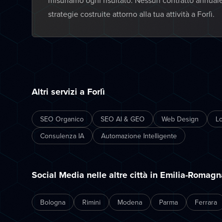
misuriamo ogni risultato. Nessun contratto annual
strategie costruite attorno alla tua attività a Forlì.
Altri servizi a Forlì
SEO Organico
SEO AI & GEO
Web Design
L
Consulenza IA
Automazione Intelligente
Social Media nelle altre città in Emilia-Romagn
Bologna
Rimini
Modena
Parma
Ferrara