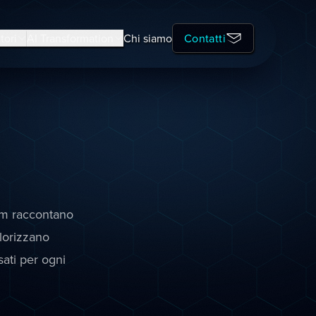
tori
AI Transformation
Chi siamo
Contatti
ram raccontano
alorizzano
ati per ogni