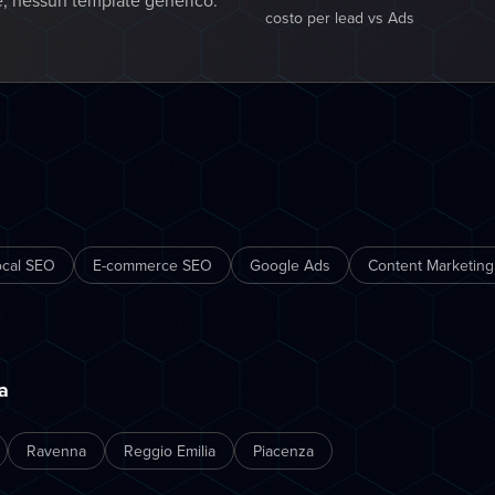
e, nessun template generico:
costo per lead vs Ads
ocal SEO
E-commerce SEO
Google Ads
Content Marketing
a
Ravenna
Reggio Emilia
Piacenza