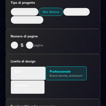
Tipo di progetto
Landing Page
Sito Vetrina
E-Commerce
Web App custom
Numero di pagine
5
−
+
pagine
Livello di design
Base
Professionale
Funzionale, template
Brand identity, animazioni
Premium
Effetti custom, unico