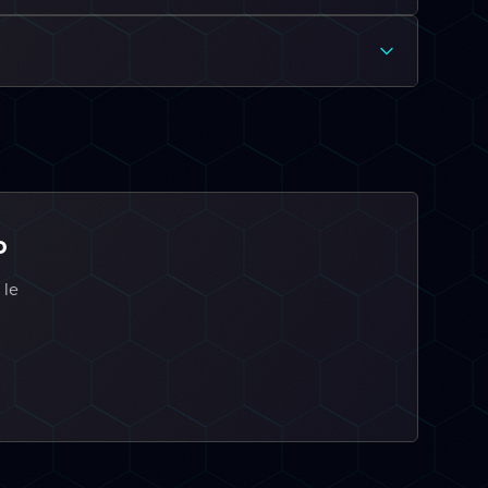
o
 le