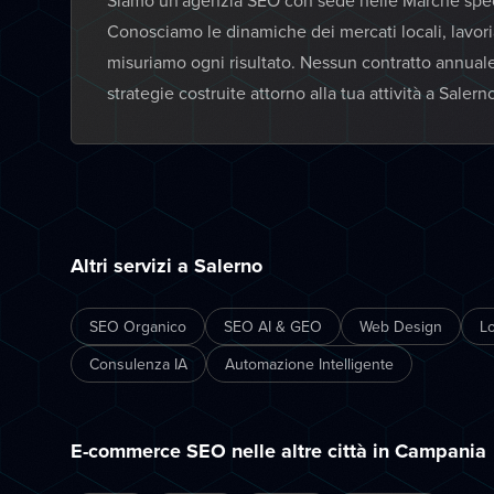
Siamo un'agenzia SEO con sede nelle Marche specia
Conosciamo le dinamiche dei mercati locali, lavor
misuriamo ogni risultato. Nessun contratto annual
strategie costruite attorno alla tua attività a Salern
Altri servizi a Salerno
SEO Organico
SEO AI & GEO
Web Design
L
Consulenza IA
Automazione Intelligente
E-commerce SEO nelle altre città in Campania