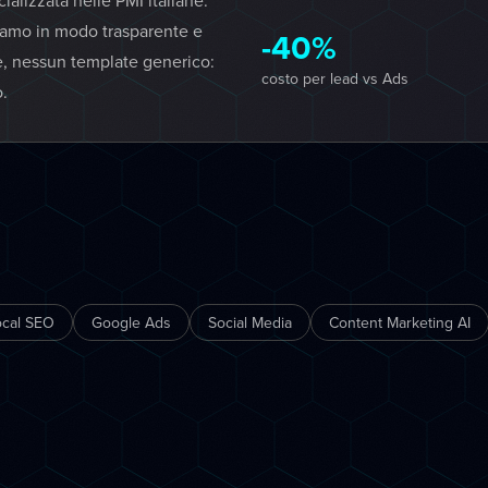
lizzata nelle PMI italiane.
iamo in modo trasparente e
-40%
e, nessun template generico:
costo per lead vs Ads
o.
ocal SEO
Google Ads
Social Media
Content Marketing AI