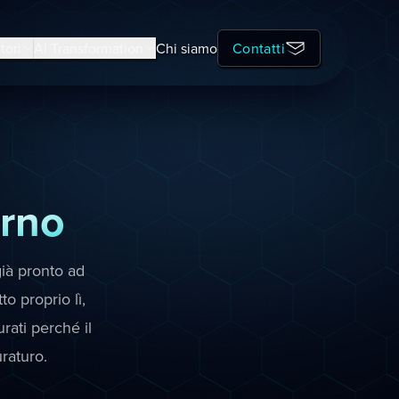
tori
AI Transformation
Chi siamo
Contatti
erno
già pronto ad
o proprio lì,
rati perché il
raturo.