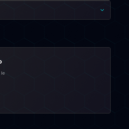
o
 le