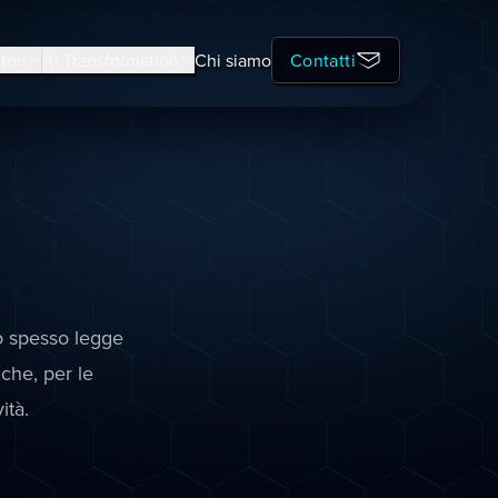
tori
AI Transformation
Chi siamo
Contatti
io spesso legge
 che, per le
ità.