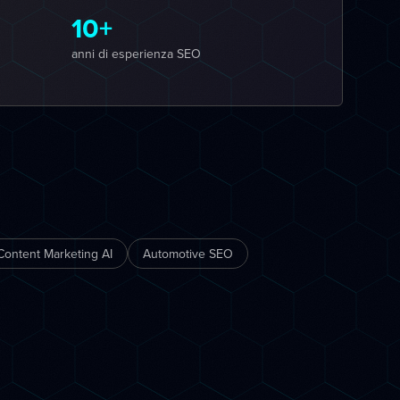
10+
anni di esperienza SEO
Content Marketing AI
Automotive SEO