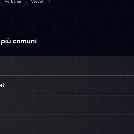
Verbania
Vercelli
 più comuni
se?