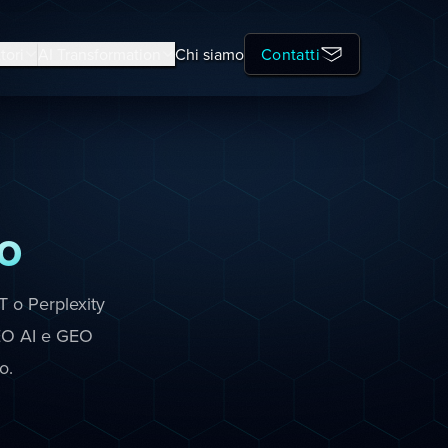
tori
AI Transformation
Chi siamo
Contatti
o
T o Perplexity
SEO AI e GEO
o.