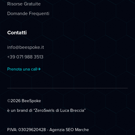
Risorse Gratuite
Domande Frequenti
Contatti
info@beespoke.it
+39 071 988 3513
Prenota una call
©2026 BeeSpoke
è un brand di “ZeroSwirls di
Luca Breccia
”
P.IVA: 03029620428 - Agenzia SEO Marche