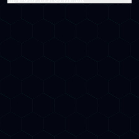
🇮🇹 BEESPOKE - LOCAL SEO HUB ITALIA