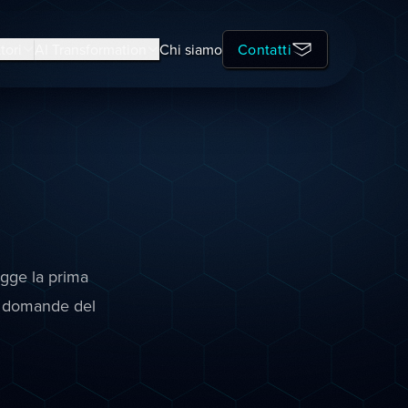
tori
AI Transformation
Chi siamo
Contatti
egge la prima
le domande del