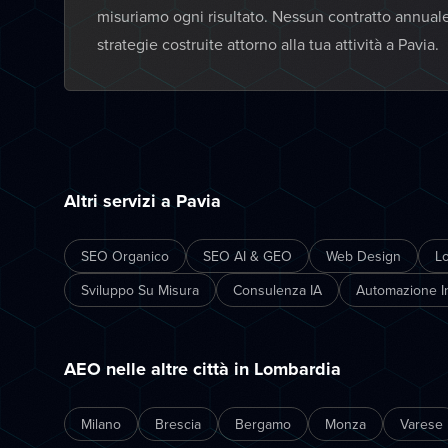
misuriamo ogni risultato. Nessun contratto annual
strategie costruite attorno alla tua attività a Pavia.
Altri servizi a Pavia
SEO Organico
SEO AI & GEO
Web Design
L
Sviluppo Su Misura
Consulenza IA
Automazione In
AEO nelle altre città in Lombardia
Milano
Brescia
Bergamo
Monza
Varese