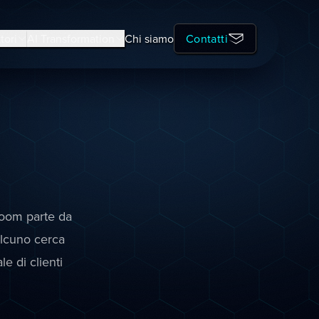
tori
AI Transformation
Chi siamo
Contatti
room parte da
alcuno cerca
e di clienti