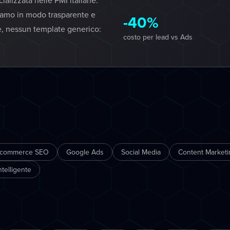
lizzata nelle PMI italiane.
iamo in modo trasparente e
-40%
e, nessun template generico:
costo per lead vs Ads
.
-commerce SEO
Google Ads
Social Media
Content Marketi
telligente