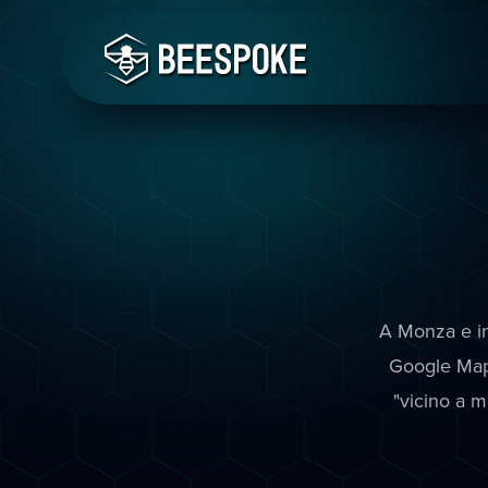
A Monza e in
Google Maps
"vicino a m