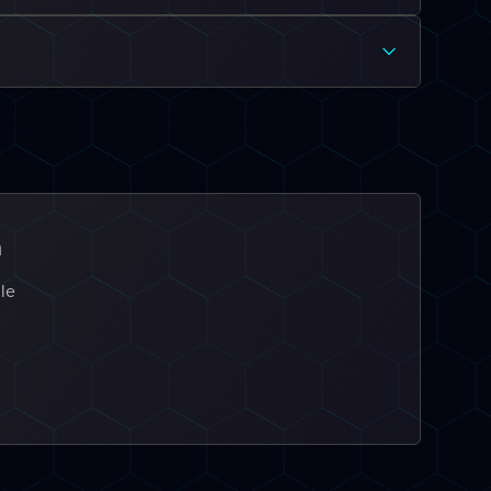
a
 le