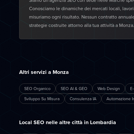
Siamo un'agenzia SEO con sede nelle Marche specia
Conosciamo le dinamiche dei mercati locali, lavor
misuriamo ogni risultato. Nessun contratto annual
strategie costruite attorno alla tua attività a Monza
Altri servizi a Monza
SEO Organico
SEO AI & GEO
Web Design
E
Sviluppo Su Misura
Consulenza IA
Automazione In
Local SEO nelle altre città in Lombardia