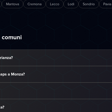
Mantova
Cremona
Lecco
Lodi
Sondrio
Pavia
ù comuni
rianza?
 Maps a Monza?
za?