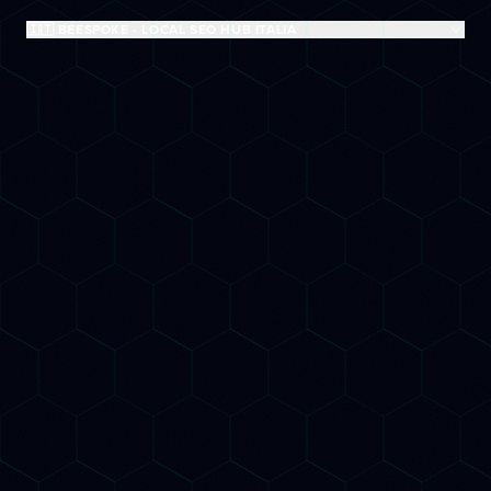
🇮🇹 BEESPOKE - LOCAL SEO HUB ITALIA