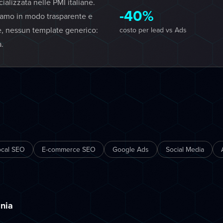
lizzata nelle PMI italiane.
-40%
iamo in modo trasparente e
e, nessun template generico:
costo per lead vs Ads
a.
ocal SEO
E-commerce SEO
Google Ads
Social Media
ania