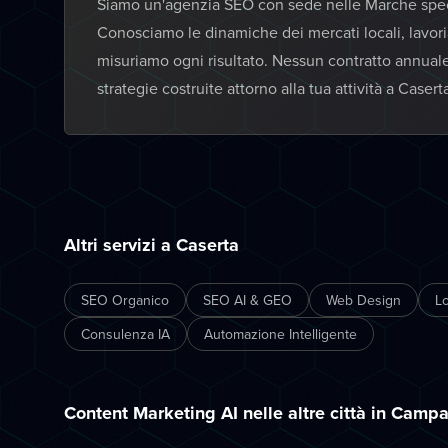
Siamo un'agenzia SEO con sede nelle Marche specia
Conosciamo le dinamiche dei mercati locali, lavor
misuriamo ogni risultato. Nessun contratto annual
strategie costruite attorno alla tua attività a Casert
Altri servizi a Caserta
SEO Organico
SEO AI & GEO
Web Design
L
Consulenza IA
Automazione Intelligente
Content Marketing AI nelle altre città in Camp