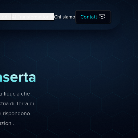
tori
AI Transformation
Chi siamo
Contatti
serta
a fiducia che
tria di Terra di
he rispondono
zioni.