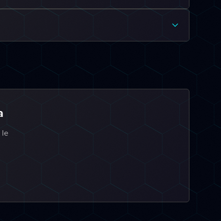
a
 le