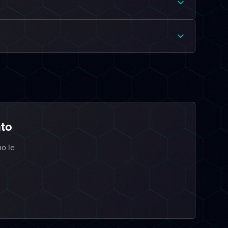
nto
mo le