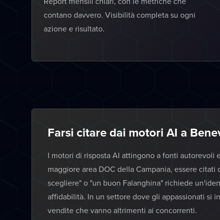
Report mensili chiari, con le metriche che
contano davvero. Visibilità completa su ogni
azione e risultato.
Farsi citare dai motori AI a Ben
I motori di risposta AI attingono a fonti autorevoli 
maggiore area DOC della Campania, essere citati 
scegliere" o "un buon Falanghina" richiede un'identit
affidabilità. In un settore dove gli appassionati si 
vendite che vanno altrimenti ai concorrenti.