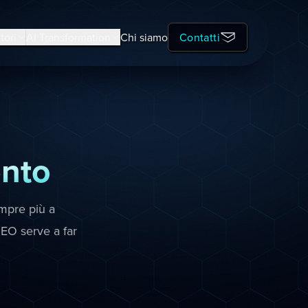
tori
AI Transformation
Chi siamo
Contatti
nto
mpre più a
GEO serve a far