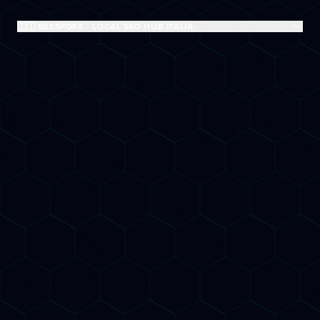
🇮🇹 BEESPOKE - LOCAL SEO HUB ITALIA