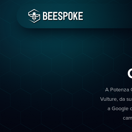
A Potenza G
Vulture, da s
a Google q
cam