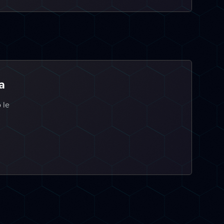
a
 le