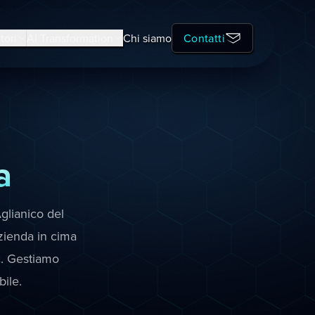
tori
AI Transformation
Chi siamo
Contatti
a
glianico del
zienda in cima
c. Gestiamo
ile.