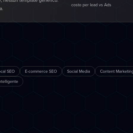
e, nessun template generico:
costo per lead vs Ads
a.
ocal SEO
E-commerce SEO
Social Media
Content Marketing
telligente